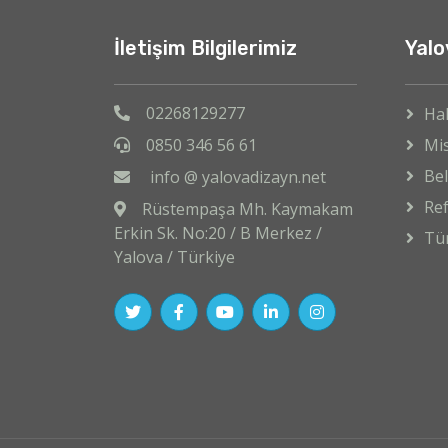
İletişim Bilgilerimiz
Yalo
02268129277
Ha
0850 346 56 61
Mi
Bel
info @ yalovadizayn.net
Ref
Rüstempaşa Mh. Kaymakam
Erkin Sk. No:20 / B Merkez /
Tü
Yalova / Türkiye