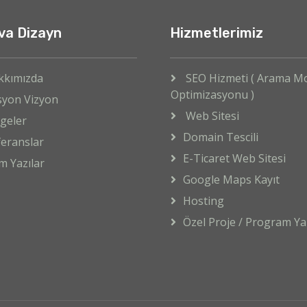
va Dizayn
Hizmetlerimiz
kkımızda
SEO Hizmeti ( Arama M
Optimizasyonu )
syon Vizyon
Web Sitesi
geler
Domain Tescili
eranslar
E-Ticaret Web Sitesi
m Yazılar
Google Maps Kayıt
Hosting
Özel Proje / Program Yaz