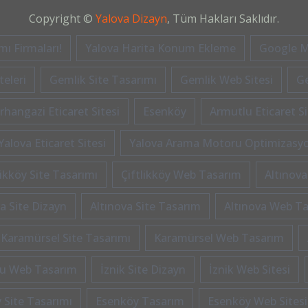
Copyright ©
Yalova Dizayn
, Tüm Hakları Saklıdır.
ı Firmaları!
Yalova Harita Konum Ekleme
Google M
eleri
Gemlik Site Tasarımı
Gemlik Web Sitesi
G
rhangazi Eticaret Sitesi
Esenköy
Armutlu Eticaret Si
Yalova Eticaret Sitesi
Yalova Arama Motoru Optimizasy
likköy Site Tasarımı
Çiftlikköy Web Tasarım
Altınova
a Site Dizayn
Altınova Site Tasarım
Altınova Web T
Karamürsel Site Tasarımı
Karamürsel Web Tasarım
u Web Tasarım
İznik Site Dizayn
İznik Web Sitesi
 Site Tasarımı
Esenköy Tasarım
Esenköy Web Sitesi