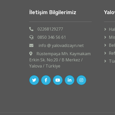
İletişim Bilgilerimiz
Yalo
02268129277
Ha
0850 346 56 61
Mi
Bel
info @ yalovadizayn.net
Ref
Rüstempaşa Mh. Kaymakam
Erkin Sk. No:20 / B Merkez /
Tü
Yalova / Türkiye