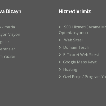
va Dizayn
Hizmetlerimiz
kkımızda
SEO Hizmeti ( Arama M
Optimizasyonu )
syon Vizyon
Web Sitesi
geler
Domain Tescili
eranslar
E-Ticaret Web Sitesi
m Yazılar
Google Maps Kayıt
Hosting
Özel Proje / Program Yaz