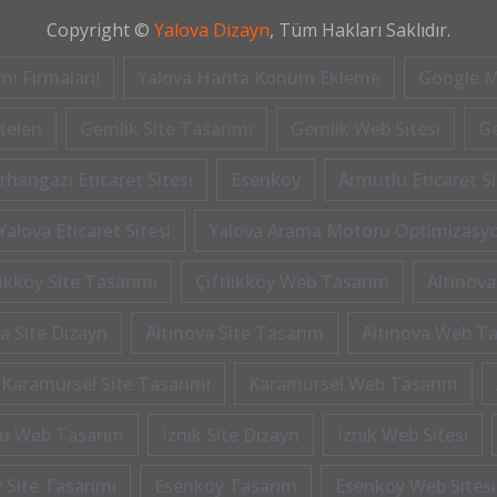
Copyright ©
Yalova Dizayn
, Tüm Hakları Saklıdır.
ı Firmaları!
Yalova Harita Konum Ekleme
Google M
eleri
Gemlik Site Tasarımı
Gemlik Web Sitesi
G
rhangazi Eticaret Sitesi
Esenköy
Armutlu Eticaret Si
Yalova Eticaret Sitesi
Yalova Arama Motoru Optimizasy
likköy Site Tasarımı
Çiftlikköy Web Tasarım
Altınova
a Site Dizayn
Altınova Site Tasarım
Altınova Web T
Karamürsel Site Tasarımı
Karamürsel Web Tasarım
u Web Tasarım
İznik Site Dizayn
İznik Web Sitesi
 Site Tasarımı
Esenköy Tasarım
Esenköy Web Sitesi