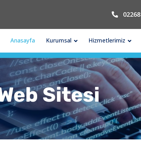
02268
Anasayfa
Kurumsal
Hizmetlerimiz
akam Erkin Sk. No:20 / B Merkez / Yalova / 
 Web Sitesi