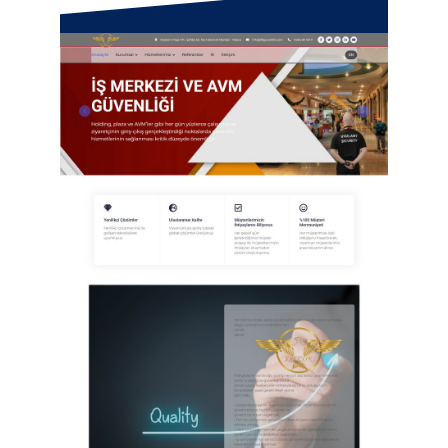
Eraş İnşaat