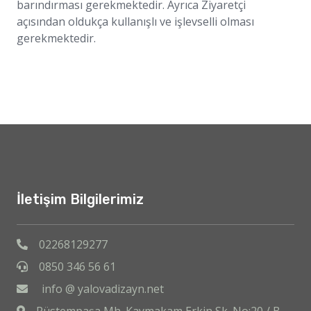
barındırması gerekmektedir. Ayrıca Ziyaretçi
açısından oldukça kullanışlı ve işlevselli olması
gerekmektedir.
İletişim Bilgilerimiz
02268129277
0850 346 56 61
info @ yalovadizayn.net