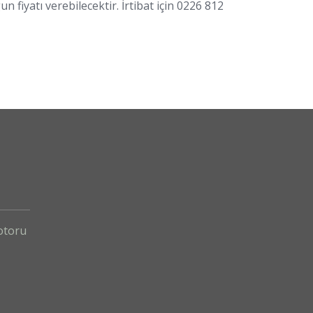
iyatı verebilecektir. İrtibat için 0226 812
otoru