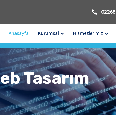
02268
Anasayfa
Kurumsal
Hizmetlerimiz
akam Erkin Sk. No:20 / B Merkez / Yalova / 
Web Tasarım