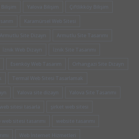
 Bilişim
Yalova Bilişim
Çiftlikköy Bilişim
asarım
Karamürsel Web Sitesi
Armutlu Site Dizayn
Armutlu Site Tasarımı
İznik Web Dizayn
İznik Site Tasarımı
Esenköy Web Tasarım
Orhangazi Site Dizayn
k
Termal Web Sitesi Tasarlamak
ayn
Yalova site dizayn
Yalova Site Tasarımı
web sitesi tasarla
şirket web sitesi
 web sitesi tasarımı
website tasarımı
rımı
Web İnternet Hizmetleri