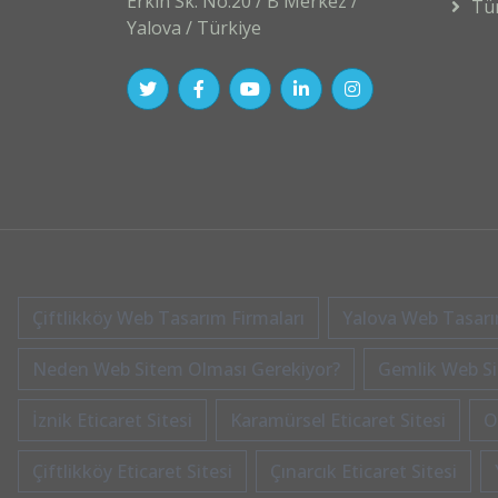
Erkin Sk. No:20 / B Merkez /
Tü
Yalova / Türkiye
Çiftlikköy Web Tasarım Firmaları
Yalova Web Tasarım
Neden Web Sitem Olması Gerekiyor?
Gemlik Web Sit
İznik Eticaret Sitesi
Karamürsel Eticaret Sitesi
O
Çiftlikköy Eticaret Sitesi
Çınarcık Eticaret Sitesi