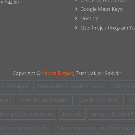
m Yazılar
Google Maps Kayıt
Hosting
Özel Proje / Program Yaz
Copyright ©
Yalova Dizayn
, Tüm Hakları Saklıdır.
ı Firmaları!
Yalova Harita Konum Ekleme
Google M
eleri
Gemlik Site Tasarımı
Gemlik Web Sitesi
G
rhangazi Eticaret Sitesi
Esenköy
Armutlu Eticaret Si
Yalova Eticaret Sitesi
Yalova Arama Motoru Optimizasy