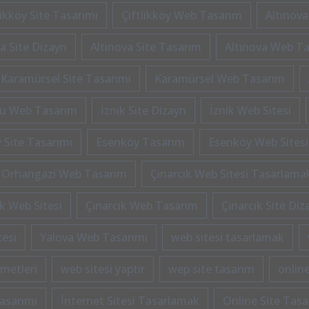
likköy Site Tasarımı
Çiftlikköy Web Tasarım
Altınova
a Site Dizayn
Altınova Site Tasarım
Altınova Web T
Karamürsel Site Tasarımı
Karamürsel Web Tasarım
u Web Tasarım
İznik Site Dizayn
İznik Web Sitesi
 Site Tasarımı
Esenköy Tasarım
Esenköy Web Sitesi
Orhangazi Web Tasarım
Çınarcık Web Sitesi Tasarlama
ık Web Sitesi
Çınarcık Web Tasarım
Çınarcık Site Diz
tesi
Yalova Web Tasarımı
web sitesi tasarlamak
zmetleri
web sitesi yaptır
wep site tasarım
online
asarımı
İnternet Sitesi Tasarlamak
Online Site Tasa