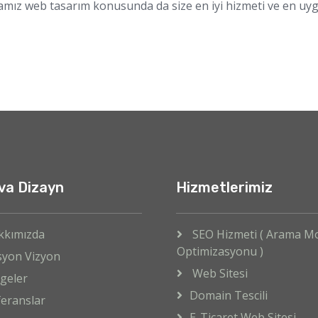
ız web tasarım konusunda da size en iyi hizmeti ve en uygun f
va Dizayn
Hizmetlerimiz
kkımızda
SEO Hizmeti ( Arama M
Optimizasyonu )
syon Vizyon
Web Sitesi
geler
Domain Tescili
eranslar
E-Ticaret Web Sitesi