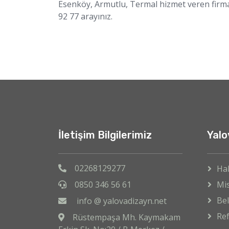
Esenköy, Armutlu, Termal hizmet veren firmam
92 77 arayınız.
İletişim Bilgilerimiz
Yalo
02268129277
Ha
0850 346 56 61
Mi
Bel
info @ yalovadizayn.net
Ref
Rüstempaşa Mh. Kaymakam