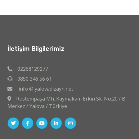
İletişim Bilgilerimiz
02268129277
0850 346 56 61
info @ yalovadizayn.net
Rüstempaşa Mh. Kaymakam Erkin Sk. No:20 / B
Merkez / Yalova / Türkiye